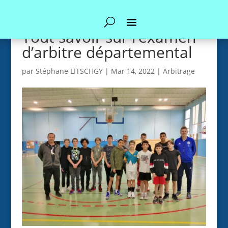
Tout savoir sur l’examen
d’arbitre départemental
par
Stéphane LITSCHGY
|
Mar 14, 2022
|
Arbitrage