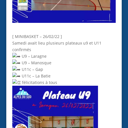
[ MINIBASKET – 26/02/22 ]
Samedi avait lieu plusieurs plateaux u9 et U11
confirmés
U9 – Laragne
U9 – Manosque
U11c – Gap
U11c – La Batie
félicitations à tous