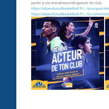
parler à vos entraîneurs/dirigeants de club.
https://alpesdusudbasketball.fr/…/pourquoi-de
https://alpesdusudbasketball.fr/…/la-commissi