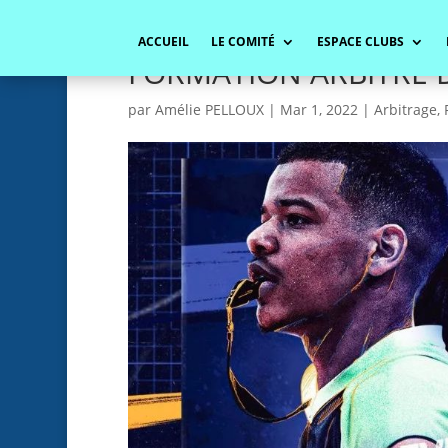
ACCUEIL
LE COMITÉ
ESPACE CLUBS
FORMATION ARBITRE
par
Amélie PELLOUX
|
Mar 1, 2022
|
Arbitrage
,