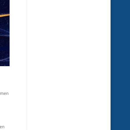
xamen
:
’en