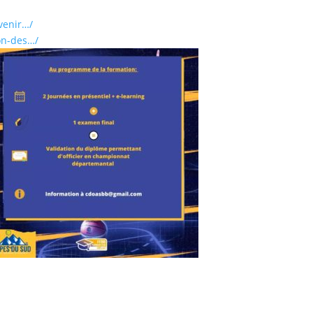
venir…/
on-des…/