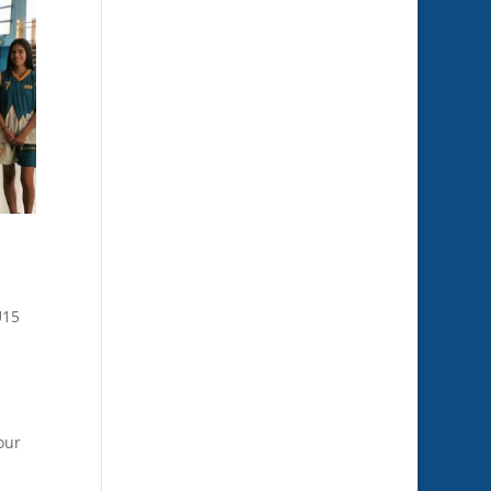
U15
our