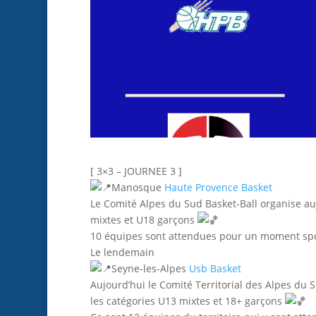
[ 3×3 – JOURNEE 3 ]
Manosque
Haute Provence Basket
Le Comité Alpes du Sud Basket-Ball organise a
mixtes et U18 garçons
10 équipes sont attendues pour un moment sport
Le lendemain
Seyne-les-Alpes
Usb Basket
Aujourd’hui le Comité Territorial des Alpes d
les catégories U13 mixtes et 18+ garçons