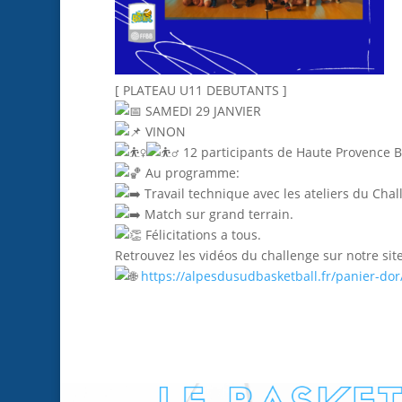
[ PLATEAU U11 DEBUTANTS ]
SAMEDI 29 JANVIER
VINON
12 participants de Haute Provence Ba
Au programme:
Travail technique avec les ateliers du Chal
Match sur grand terrain.
Félicitations a tous.
Retrouvez les vidéos du challenge sur notre site
https://alpesdusudbasketball.fr/panier-dor