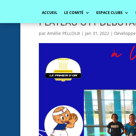
ACCUEIL
LE COMITÉ
ESPACE CLUBS
PLATEAU U11 DEBUTA
par
Amélie PELLOUX
|
Jan 31, 2022
|
Développ