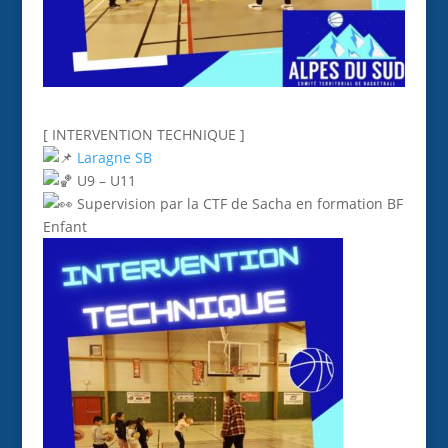
[ INTERVENTION TECHNIQUE ]
Laragne SB
U9 – U11
Supervision par la CTF de Sacha en formation BF
Enfant