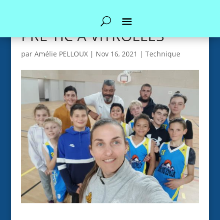
PRE TIC A VITROLLES
par
Amélie PELLOUX
|
Nov 16, 2021
|
Technique