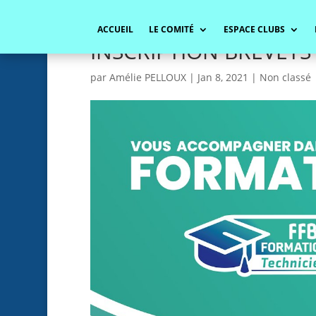
ACCUEIL
LE COMITÉ
ESPACE CLUBS
INSCRIPTION BREVETS
par
Amélie PELLOUX
|
Jan 8, 2021
|
Non classé