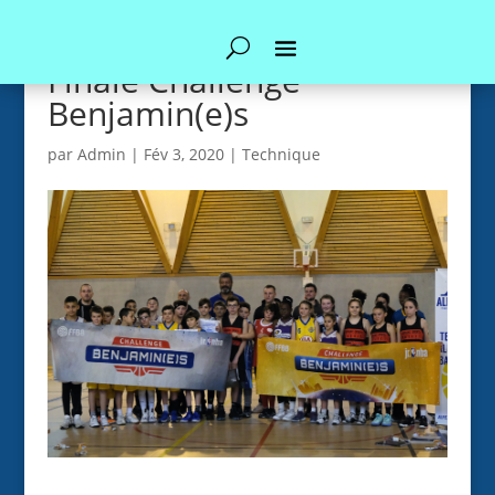
Finale Challenge
Benjamin(e)s
par
Admin
|
Fév 3, 2020
|
Technique