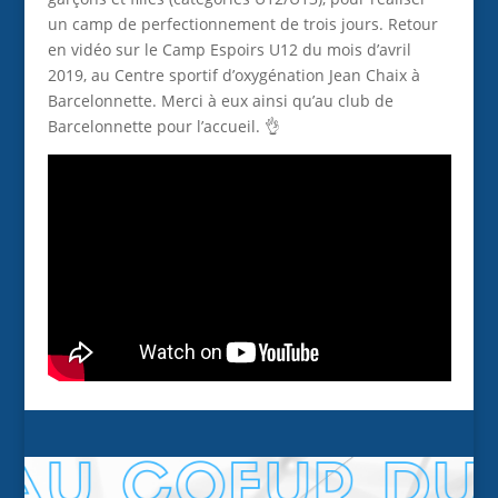
un camp de perfectionnement de trois jours. Retour
en vidéo sur le Camp Espoirs U12 du mois d’avril
2019, au Centre sportif d’oxygénation Jean Chaix à
Barcelonnette. Merci à eux ainsi qu’au club de
Barcelonnette pour l’accueil. 👌